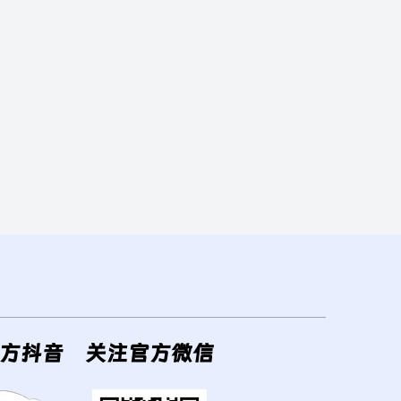
方抖音
关注官方微信