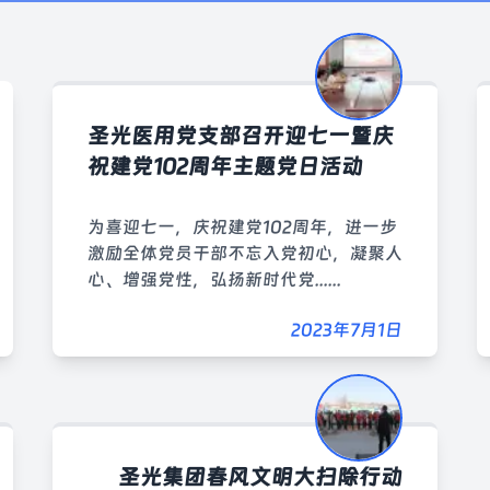
圣光医用党支部召开迎七一暨庆
祝建党102周年主题党日活动
为喜迎七一，庆祝建党102周年，进一步
激励全体党员干部不忘入党初心，凝聚人
心、增强党性，弘扬新时代党......
2023年7月1日
圣光集团春风文明大扫除行动