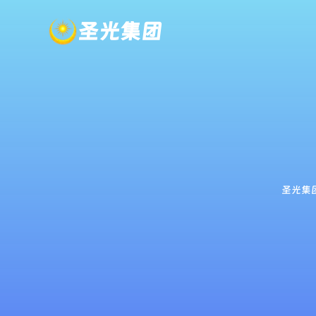
圣光集团
圣光集