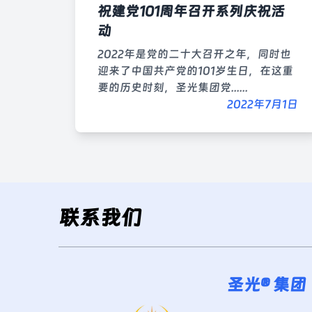
祝建党101周年召开系列庆祝活
动
2022年是党的二十大召开之年，同时也
迎来了中国共产党的101岁生日，在这重
要的历史时刻，圣光集团党......
2022年7月1日
联系我们
圣光® 集团