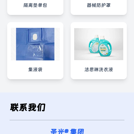
隔离垫单包
器械防护罩
集液袋
洁思琳洗衣液
联系我们
圣光® 集团