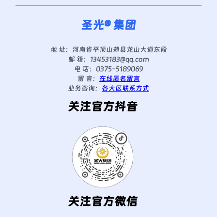
圣光® 集团
地 址：
河南省平顶山郏县龙山大道东段
邮 箱：
13453183@qq.com
电 话：
0375-5189069
留 言：
在线匿名留言
业务咨询：
各大区联系方式
关注官方抖音
关注官方微信