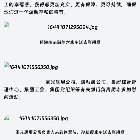
工的幸福感、获得感更加充实、更有保障、更可持续，确保
他们过一个温暖祥和的春节。
杨海燕来到陈六家中送去慰问品
圣光医用公司、洁利康公司、集团综合管
理中心、集团工会、集团党组织等有关部门负责同志参加慰
问活动。
圣光医用公司负责人来到许翠侠、孙新霞家中送去慰问品