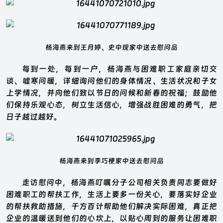
杨海燕来到王月婷、史中现家中送去慰问品
每到一处，每到一户，杨海燕与困难职工家庭亲切交
谈、嘘寒问暖，详细询问他们的身体情况、生活状况和子女
上学情况，并向他们致以节日的问候和新春的祝福；鼓励他
们保持乐观心态，树立生活信心，增强战胜困难的勇气，把
日子越过越好。
杨海燕来到李巧梗家中送去慰问品
走访慰问中，杨海燕叮嘱分子公司相关负责同志要做好
困难职工的帮扶工作，生活上要多一份关心，要落实好企业
的帮扶救助措施，千方百计帮助他们解决实际困难，真正把
企业的温暖送到他们的心坎上，以贴心周到的服务让困难职