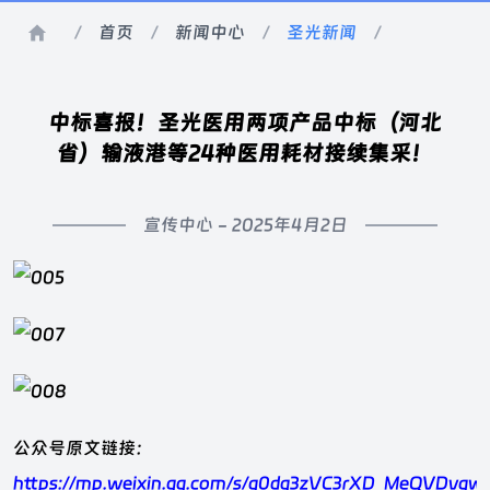
/
首页
/
新闻中心
/
圣光新闻
/
中标喜报！圣光医用两项产品中标（河北
省）输液港等24种医用耗材接续集采！
宣传中心 -
2025年4月2日
公众号原文链接：
https://mp.weixin.qq.com/s/g0dg3zVC3rXD_MeQVDvqw