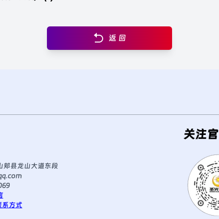
返 回
关注官
山郏县龙山大道东段
qq.com
069
言
联系方式