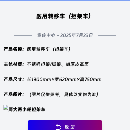
医用转移车（担架车）
宣传中心 -
2025年7月23日
产品名称：
医用转移车（担架车）
主体材质：
不锈钢担架/脚架、加厚皮革面
产品尺寸：
长1900mm×宽620mm×高750mm
产品图片：
（图片仅供参考，具体以实物为准）
返 回