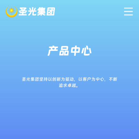
圣光集团
产品中心
圣光集团坚持以创新为驱动，以客户为中心，不断
追求卓越。